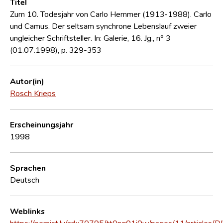
Titel
Zum 10. Todesjahr von Carlo Hemmer (1913-1988). Carlo
und Camus. Der seltsam synchrone Lebenslauf zweier
ungleicher Schriftsteller. In: Galerie, 16. Jg., nº 3
(01.07.1998), p. 329-353
Autor(in)
Rosch Krieps
Erscheinungsjahr
1998
Sprachen
Deutsch
Weblinks
https://persist.lu/ark:70795/tt0nq01j9w/pages/11/articles/