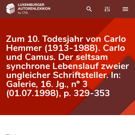
DE
FR
Zum 10. Todesjahr von Carlo
Hemmer (1913-1988). Carlo
und Camus. Der seltsam
Home
synchrone Lebenslauf zweier
Autor(inn)en A-Z
ungleicher Schriftsteller. In:
Erweiterte Suche
Galerie, 16. Jg., nº 3
(01.07.1998), p. 329-353
Häufige Fragen und Antworten
CNL
Forschungsgruppe
Kontakt