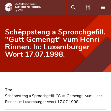
DE
FR
Schëppsteng a Sproochgefill.
"Gutt Gemengt“ vum Henri
Rinnen. In: Luxemburger
Home
Wort 17.07.1998.
Autor(inn)en A-Z
Erweiterte Suche
Häufige Fragen und Antworten
CNL
Titel
Forschungsgruppe
Schëppsteng a Sproochgefill. "Gutt Gemengt“ vum Henri
Rinnen. In: Luxemburger Wort 17.07.1998.
Kontakt