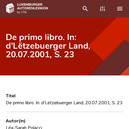
DE
FR
De primo libro. In:
d'Lëtzebuerger Land,
20.07.2001, S. 23
Home
Autor(inn)en A-Z
Erweiterte Suche
Häufige Fragen und Antworten
Titel
CNL
De primo libro. In: d'Lëtzebuerger Land, 20.07.2001, S. 23
Forschungsgruppe
Autor(in)
Kontakt
Léa-Sarah Polacci