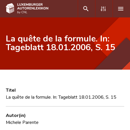
DE
FR
La quête de la formule. In:
Tageblatt 18.01.2006, S. 15
Home
Autor(inn)en A-Z
Erweiterte Suche
Häufige Fragen und Antworten
Titel
La quête de la formule. In: Tageblatt 18.01.2006, S. 15
CNL
Forschungsgruppe
Autor(in)
Michele Parente
Kontakt