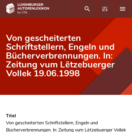
DE
FR
Von gescheiterten
Schriftstellern, Engeln und
Bücherverbrennungen. In:
Home
Zeitung vum Lëtzebuerger
Autor(inn)en A-Z
Vollek 19.06.1998
Erweiterte Suche
Häufige Fragen und Antworten
CNL
Forschungsgruppe
Titel
Von gescheiterten Schriftstellern, Engeln und
Kontakt
Bücherverbrennungen. In: Zeitung vum Lëtzebuerger Vollek