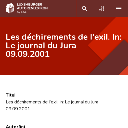
DE
FR
Les déchirements de l'exil. In:
Le journal du Jura
09.09.2001
Home
Autor(inn)en A-Z
Erweiterte Suche
Häufige Fragen und Antworten
Titel
CNL
Les déchirements de l'exil. In: Le journal du Jura
09.09.2001
Forschungsgruppe
Kontakt
Autor(in)