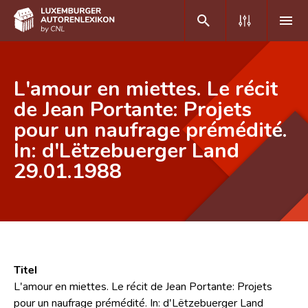
DE
FR
L'amour en miettes. Le récit
de Jean Portante: Projets
pour un naufrage prémédité.
Home
In: d'Lëtzebuerger Land
Autor(inn)en A-Z
29.01.1988
Erweiterte Suche
Häufige Fragen und Antworten
CNL
Forschungsgruppe
Titel
L'amour en miettes. Le récit de Jean Portante: Projets
Kontakt
pour un naufrage prémédité. In: d'Lëtzebuerger Land