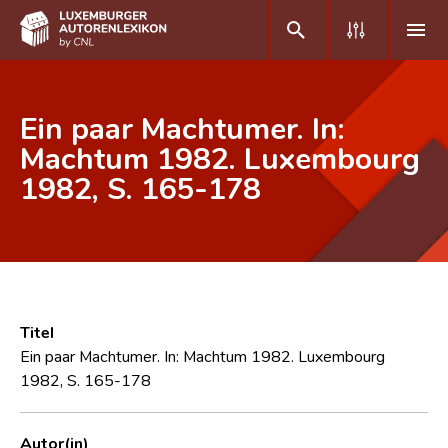
DE
FR
Ein paar Machtumer. In:
Machtum 1982. Luxembourg
1982, S. 165-178
Home
Autor(inn)en A-Z
Erweiterte Suche
Häufige Fragen und Antworten
Titel
CNL
Ein paar Machtumer. In: Machtum 1982. Luxembourg
1982, S. 165-178
Forschungsgruppe
Kontakt
Autor(in)