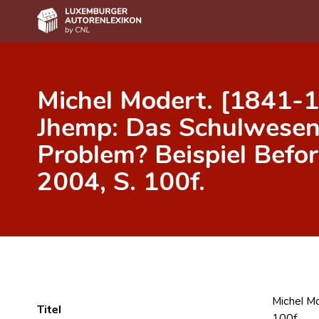
Home
Michel Modert. [1841-19
Autor(inn)en A-Z
Jhemp: Das Schulwesen,
Erweiterte Suche
Problem? Beispiel Befo
Häufige Fragen und Antworten
2004, S. 100f.
CNL
Forschungsgruppe
Kontakt
Michel Mo
Titel
100f.