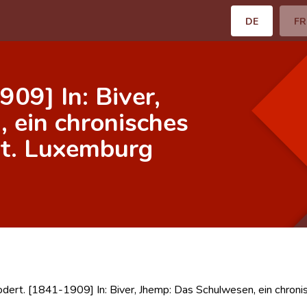
DE
FR
09] In: Biver,
 ein chronisches
rt. Luxemburg
dert. [1841-1909] In: Biver, Jhemp: Das Schulwesen, ein chron