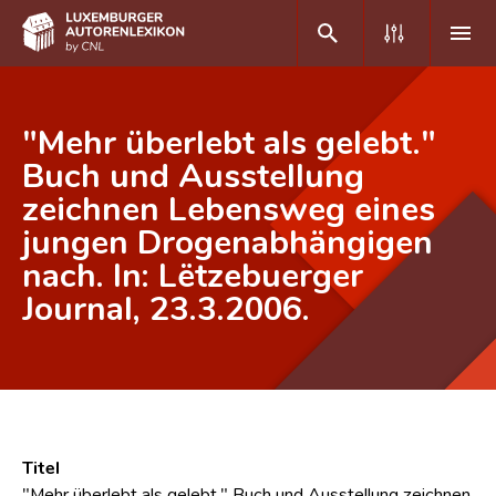
DE
FR
"Mehr überlebt als gelebt."
Buch und Ausstellung
zeichnen Lebensweg eines
Home
jungen Drogenabhängigen
Autor(inn)en A-Z
nach. In: Lëtzebuerger
Erweiterte Suche
Journal, 23.3.2006.
Häufige Fragen und Antworten
CNL
Forschungsgruppe
Titel
Kontakt
"Mehr überlebt als gelebt." Buch und Ausstellung zeichnen