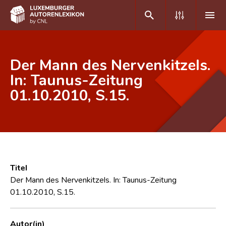
DE
FR
Der Mann des Nervenkitzels.
In: Taunus-Zeitung
01.10.2010, S.15.
Home
Autor(inn)en A-Z
Erweiterte Suche
Häufige Fragen und Antworten
Titel
CNL
Der Mann des Nervenkitzels. In: Taunus-Zeitung
01.10.2010, S.15.
Forschungsgruppe
Kontakt
Autor(in)