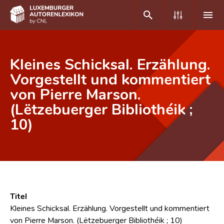
DE
FR
Kleines Schicksal. Erzählung.
Vorgestellt und kommentiert
von Pierre Marson.
Home
(Lëtzebuerger Bibliothéik ;
Autor(inn)en A-Z
10)
Erweiterte Suche
Häufige Fragen und Antworten
CNL
Forschungsgruppe
Titel
Kleines Schicksal. Erzählung. Vorgestellt und kommentiert
Kontakt
von Pierre Marson. (Lëtzebuerger Bibliothéik ; 10)