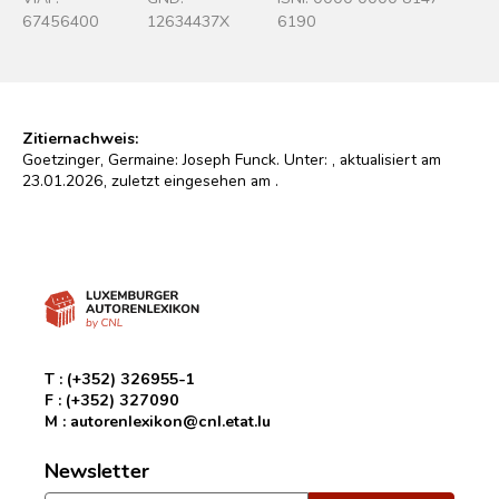
67456400
12634437X
6190
Zitiernachweis:
Goetzinger, Germaine: Joseph Funck. Unter:
, aktualisiert am
23.01.2026, zuletzt eingesehen am
.
T :
(+352) 326955-1
F :
(+352) 327090
M :
autorenlexikon@cnl.etat.lu
Newsletter