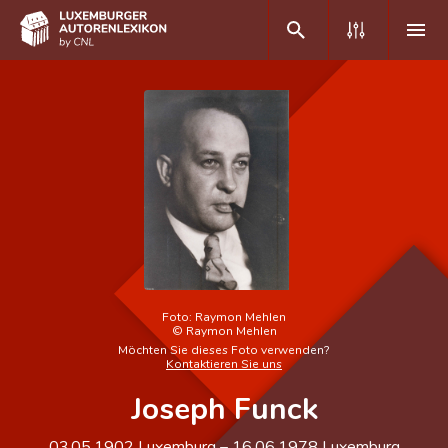
DE
FR
Home
Autor(inn)en A-Z
Erweiterte Suche
Häufige Fragen und Antworten
Foto:
Raymon Mehlen
©
Raymon Mehlen
CNL
Möchten Sie dieses Foto verwenden?
Kontaktieren Sie uns
Forschungsgruppe
Joseph Funck
Kontakt
03.05.1902
Luxemburg
–
16.06.1978
Luxemburg