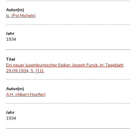
Autor(in)
ls. (Pol Michels)
Jahr
1934
Titel
Ein neuer luxemburgischer Epiker: Joseph Funck. In: Tageblatt,
29.09.1934, S. [11].
Autor(in)
A.H. (Albert Hoefler)
Jahr
1934