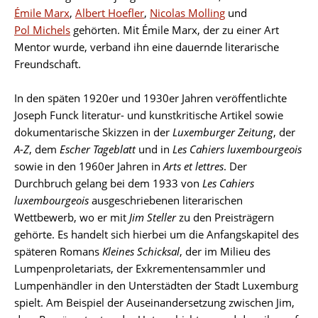
Émile Marx
,
Albert Hoefler
,
Nicolas Molling
und
Pol Michels
gehörten. Mit Émile Marx, der zu einer Art
Mentor wurde, verband ihn eine dauernde literarische
Freundschaft.
In den späten 1920er und 1930er Jahren veröffentlichte
Joseph Funck literatur- und kunstkritische Artikel sowie
dokumentarische Skizzen in der
Luxemburger Zeitung
, der
A-Z
, dem
Escher Tageblatt
und in
Les Cahiers luxembourgeois
sowie in den 1960er Jahren in
Arts et lettres
. Der
Durchbruch gelang bei dem 1933 von
Les Cahiers
luxembourgeois
ausgeschriebenen literarischen
Wettbewerb, wo er mit
Jim Steller
zu den Preisträgern
gehörte. Es handelt sich hierbei um die Anfangskapitel des
späteren Romans
Kleines Schicksal
, der im Milieu des
Lumpenproletariats, der Exkrementensammler und
Lumpenhändler in den Unterstädten der Stadt Luxemburg
spielt. Am Beispiel der Auseinandersetzung zwischen Jim,