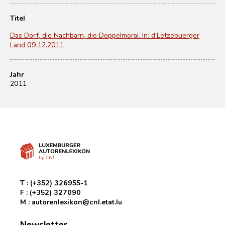
Titel
Das Dorf, die Nachbarn, die Doppelmoral. In: d'Lëtzebuerger
Land 09.12.2011
Jahr
2011
T :
(+352) 326955-1
F :
(+352) 327090
M :
autorenlexikon@cnl.etat.lu
Newsletter