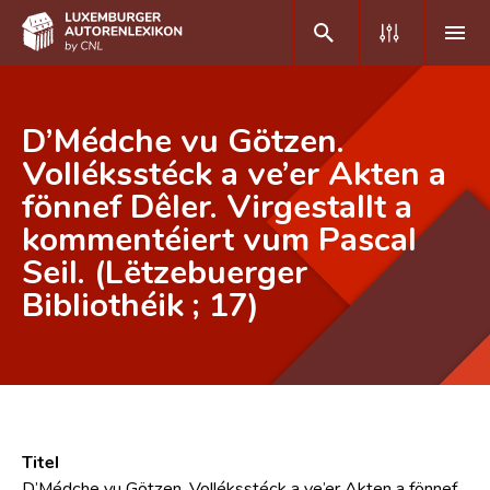
DE
FR
D’Médche vu Götzen.
Volléksstéck a ve’er Akten a
fönnef Dêler. Virgestallt a
Home
kommentéiert vum Pascal
Autor(inn)en A-Z
Seil. (Lëtzebuerger
Erweiterte Suche
Bibliothéik ; 17)
Häufige Fragen und Antworten
CNL
Forschungsgruppe
Titel
Kontakt
D’Médche vu Götzen. Volléksstéck a ve’er Akten a fönnef