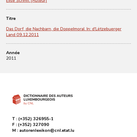
Elise Schmit [Auteur]
Titre
Das Dorf, die Nachbarn, die Doppelmoral. In: d'Lëtzebuerger
Land 09.12.2011
Année
2011
T :
(+352) 326955-1
F :
(+352) 327090
M :
autorenlexikon@cnl.etat.lu