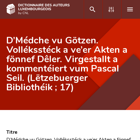
DE
FR
D’Médche vu Götzen.
Volléksstéck a ve’er Akten a
fönnef Dêler. Virgestallt a
Accueil
kommentéiert vum Pascal
Auteur(e)s A-Z
Seil. (Lëtzebuerger
Recherche avancée
Bibliothéik ; 17)
Foire aux questions
CNL
Équipe scientifique
Titre
Contact
D’Médche vu Götzen. Volléksstéck a ve’er Akten a fönnef