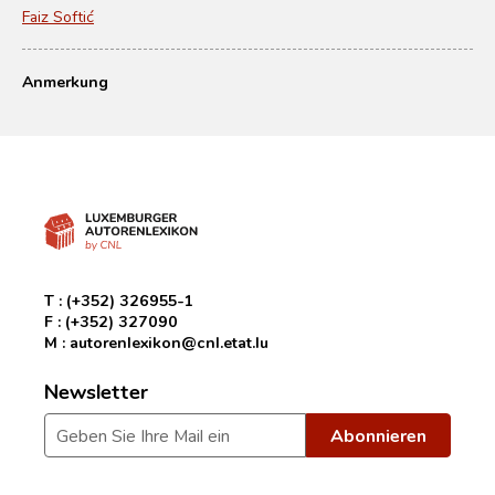
Faiz Softić
Anmerkung
T :
(+352) 326955-1
F :
(+352) 327090
M :
autorenlexikon@cnl.etat.lu
Newsletter