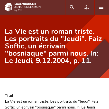
DE
FR
La Vie est un roman triste.
Les portraits du "Jeudi". Faiz
Softic, un écrivain
Home
"bosniaque" parmi nous. In:
Autor(inn)en A-Z
Le Jeudi, 9.12.2004, p. 11.
Erweiterte Suche
Häufige Fragen und Antworten
CNL
Forschungsgruppe
Titel
La Vie est un roman triste. Les portraits du "Jeudi". Faiz
Kontakt
Softic, un écrivain "bosniaque" parmi nous. In: Le Jeudi,