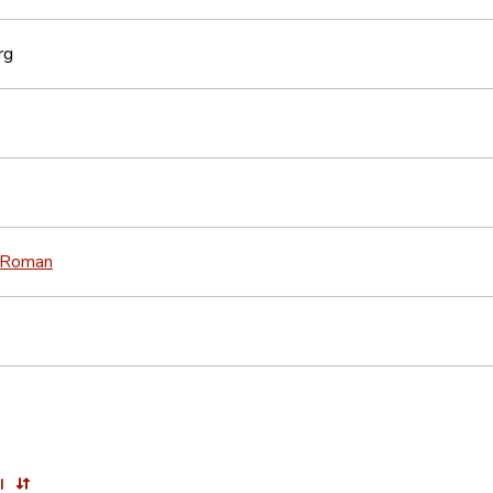
rg
Roman
l