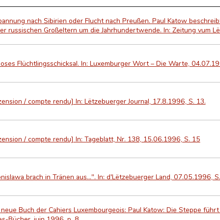
bannung nach Sibirien oder Flucht nach Preußen. Paul Katow beschr
ner russischen Großeltern um die Jahrhundertwende. In: Zeitung vum L
loses Flüchtlingsschicksal. In: Luxemburger Wort – Die Warte, 04.07.19
ension / compte rendu] In: Lëtzebuerger Journal, 17.8.1996, S. 13.
ension / compte rendu] In: Tageblatt, Nr. 138, 15.06.1996, S. 15
nislawa brach in Tränen aus...". In: d'Lëtzebuerger Land, 07.05.1996, S.
 neue Buch der Cahiers Luxembourgeois: Paul Katow: Die Steppe führt 
es-Bücher, juin 1996, p. 8.