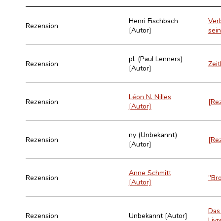
Henri Fischbach
Ver
Rezension
[Autor]
sei
pl. (Paul Lenners)
Rezension
Zeit
[Autor]
Léon N. Nilles
Rezension
[Rez
[Autor]
ny (Unbekannt)
Rezension
[Rez
[Autor]
Anne Schmitt
Rezension
"Bro
[Autor]
Das
Rezension
Unbekannt [Autor]
Livr