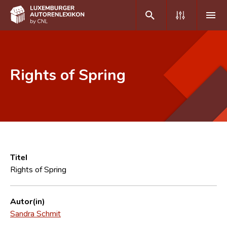
DE
FR
Rights of Spring
Home
Autor(inn)en A-Z
Erweiterte Suche
Häufige Fragen und Antworten
Titel
Rights of Spring
CNL
Forschungsgruppe
Autor(in)
Sandra Schmit
Kontakt