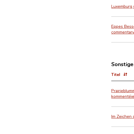
Luxemburg u
Eppes Besse
commentary
Sonstige
Titel
Prairieblum
kommentéier
Im Zeichen 