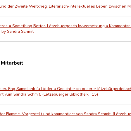
nd der Zweite Weltkrieg. Literarisch-intellektuelles Leben zwischen 
res = Something Better. Lëtzebuergesch Iwwersetzung a Kommentar 
 by Sandra Schmit
 Mitarbeit
men. Eng Sammlonk fu Lidder a Gedichter an onserer létzebûrgerdeitsche
t vum Sandra Schmit. (Lëtzebuerger Bibliothéik ; 15)
der Flamme. Vorgestellt und kommentiert von Sandra Schmit. (Lëtzebuerg