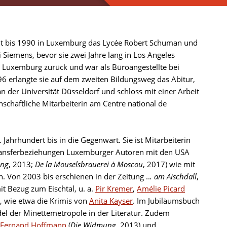
it bis 1990 in Luxemburg das Lycée Robert Schuman und
 Siemens, bevor sie zwei Jahre lang in Los Angeles
Luxemburg zurück und war als Büroangestellte bei
 erlangte sie auf dem zweiten Bildungsweg das Abitur,
an der Universität Düsseldorf und schloss mit einer Arbeit
senschaftliche Mitarbeiterin am Centre national de
Jahrhundert bis in die Gegenwart. Sie ist Mitarbeiterin
rtransferbeziehungen Luxemburger Autoren mit den USA
ung
, 2013;
De la Mouselsbrauerei à Moscou
, 2017) wie mit
 Von 2003 bis erschienen in der Zeitung ..
. am Äischdall
,
t Bezug zum Eischtal, u. a.
Pir Kremer
,
Amélie Picard
n, wie etwa die Krimis von
Anita Kayser
. Im Jubiläumsbuch
del der Minettemetropole in der Literatur. Zudem
Fernand Hoffmann
(
Die Widmung
, 2013) und