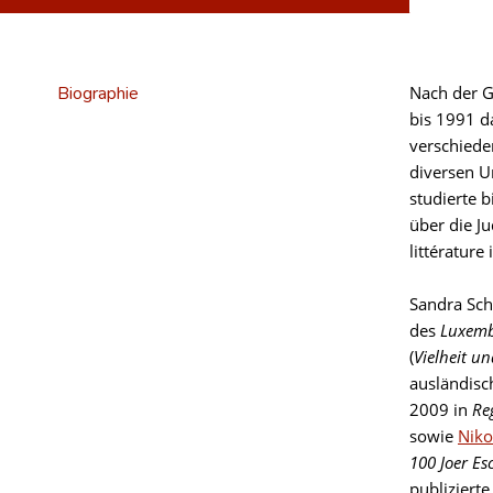
Biographie
Nach der G
bis 1991 d
verschiede
diversen U
studierte b
über die Ju
littérature
Sandra Sch
des
Luxemb
(
Vielheit u
ausländisc
2009 in
Re
sowie
Niko
100 Joer Es
publizierte