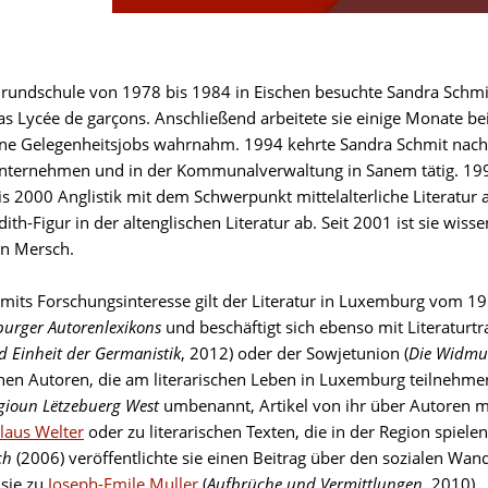
rundschule von 1978 bis 1984 in Eischen besuchte Sandra Schm
as Lycée de garçons. Anschließend arbeitete sie einige Monate bei
ne Gelegenheitsjobs wahrnahm. 1994 kehrte Sandra Schmit nach 
nternehmen und in der Kommunalverwaltung in Sanem tätig. 1996
is 2000 Anglistik mit dem Schwerpunkt mittelalterliche Literatur 
dith-Figur in der altenglischen Literatur ab. Seit 2001 ist sie wis
 in Mersch.
mits Forschungsinteresse gilt der Literatur in Luxemburg vom 19. 
urger Autorenlexikons
und beschäftigt sich ebenso mit Literatu
nd Einheit der Germanistik
, 2012) oder der Sowjetunion (
Die Widm
hen Autoren, die am literarischen Leben in Luxemburg teilnehmen.
gioun Lëtzebuerg West
umbenannt, Artikel von ihr über Autoren mi
laus Welter
oder zu literarischen Texten, die in der Region spiele
ch
(2006) veröffentlichte sie einen Beitrag über den sozialen Wan
 sie zu
Joseph-Emile Muller
(
Aufbrüche und Vermittlungen
, 2010),