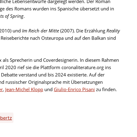
iedliche Lebensentwürfe dargelegt werden. Der Roman
üge des Romans wurden ins Spanische übersetzt und in
ts of Spring
.
(2010) und
Im Reich der Mitte
(2007). Die Erzählung
Reality
 Reiseberichte nach Osteuropa und auf den Balkan sind
vox als Sprecherin und Coverdesignerin. In diesem Rahmen
l 2020 rief sie die Plattform coronaliterature.org ins
9 Debatte verstand und bis 2024 existierte. Auf der
und russischer Originalsprache mit Übersetzungen
er
,
Jean-Michel Klopp
und
Giulio-Enrico Pisani
zu finden.
lbertz