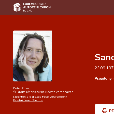
Home
Autor(inn)en A-Z
Erweiterte Suche
Sand
Häufige Fragen und Antworten
CNL
23.09.19
Forschungsgruppe
Pseudonym
Kontakt
Foto:
Privat
©
Droits réservés/Alle Rechte vorbehalten
Möchten Sie dieses Foto verwenden?
Kontaktieren Sie uns
PD