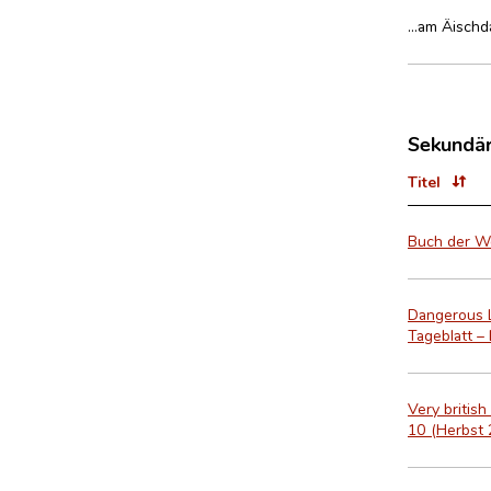
…am Äischda
Sekundär
Titel
Buch der Wo
Dangerous L
Tageblatt – 
Very britis
10 (Herbst 