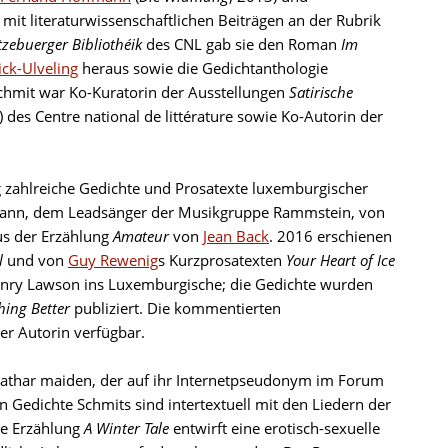
ch mit literaturwissenschaftlichen Beiträgen an der Rubrik
tzebuerger Bibliothéik
des CNL gab sie den Roman
Im
ick-Ulveling
heraus sowie die Gedichtanthologie
 Schmit war Ko-Kuratorin der Ausstellungen
Satirische
 des Centre national de littérature sowie Ko-Autorin der
ug zahlreiche Gedichte und Prosatexte luxemburgischer
ndemann, dem Leadsänger der Musikgruppe Rammstein, von
s der Erzählung
Amateur
von
Jean Back
. 2016 erschienen
l
und von
Guy Rewenig
s Kurzprosatexten
Your Heart of Ice
Henry Lawson ins Luxemburgische; die Gedichte wurden
hing Better
publiziert. Die kommentierten
r Autorin verfügbar.
cathar maiden, der auf ihr Internetpseudonym im Forum
n Gedichte Schmits sind intertextuell mit den Liedern der
de Erzählung
A Winter Tale
entwirft eine erotisch-sexuelle