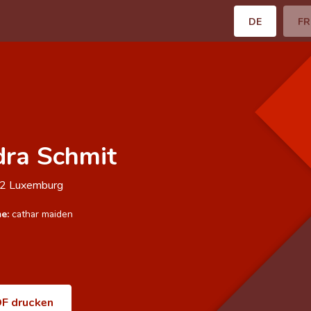
DE
FR
ra Schmit
72
Luxemburg
e:
cathar maiden
F drucken