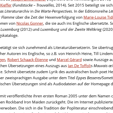
Kieffer
(
Fundstücke – Trouvailles
, 2014). Seit 2015 beteiligt sie si
s Literaturarchiv
in
Die Warte-Perspectives
. In der Editionsreihe
Lë
r Flamme
über die Zeit der Hexenverfolgung von
Marie-Louise Tid
ummen
von
Nicolas Gonner
, die sie auch ins Englische übersetzte.
in Luxemburg
(2012) und
Luxemburg und der Zweite Weltkrieg
(2020)
gskataloge.
betätigt sie sich zunehmend als Literaturübersetzerin. Sie übertr
her Autoren ins Englische, so z.B. von Heinrich Heine, Till Li
gen
,
Robert Schaack-Étienne
und
Marcel Gérard
sowie Auszüge au
schen Übersetzungen eines Auszugs aus
Ian De Toffoli
s
Mauvais œi
ce
. Schmit übersetzte zudem Lyrik des australischen bush poet 
ner zweisprachigen Ausgabe unter dem Titel
Eppes Besseres/Somet
schen Übersetzungen sind als Audiodateien auf der Homepage de
mit veröffentlichte ihren ersten Roman 2005 unter dem Namen 
chen Rockband Iron Maiden zurückgeht. Die im Internet publizierte
erwoben. Die sich in die Tradition der Popliteratur einschreiben