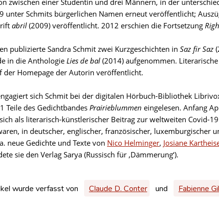
ion zwischen einer Studentin und drei Männern, in der untersch
 unter Schmits bürgerlichen Namen erneut veröffentlicht; Ausz
rift
abril
(2009) veröffentlicht. 2012 erschien die Fortsetzung
Righ
en publizierte Sandra Schmit zwei Kurzgeschichten in
Saz fir Saz
e in die Anthologie
Lies de bal
(2014) aufgenommen. Literarische
uf der Homepage der Autorin veröffentlicht.
engagiert sich Schmit bei der digitalen Hörbuch-Bibliothek Libri
21 Teile des Gedichtbandes
Prairieblummen
eingelesen. Anfang Apri
sich als literarisch-künstlerischer Beitrag zur weltweiten Covid-1
waren, in deutscher, englischer, französischer, luxemburgischer 
.a. neue Gedichte und Texte von
Nico Helminger
,
Josiane Kartheis
ete sie den Verlag Sarya (Russisch für ‚Dämmerung‘).
ikel wurde verfasst von
Claude D. Conter
und
Fabienne Gi