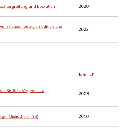
Machtergreifung und Epuration
2020
vum / Luxembourgish edition and
2022
Jahr
r Sprôch. Virgestallt a
2008
er Bibliothéik ; 16)
2010