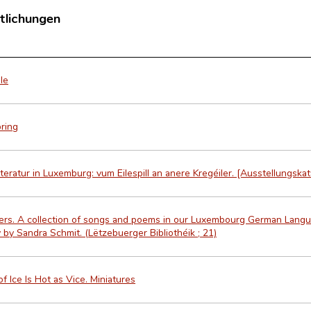
tlichungen
le
pring
iteratur in Luxemburg: vum Eilespill an anere Kregéiler. [Ausstellungska
wers. A collection of songs and poems in our Luxembourg German Langua
by Sandra Schmit. (Lëtzebuerger Bibliothéik ; 21)
f Ice Is Hot as Vice. Miniatures