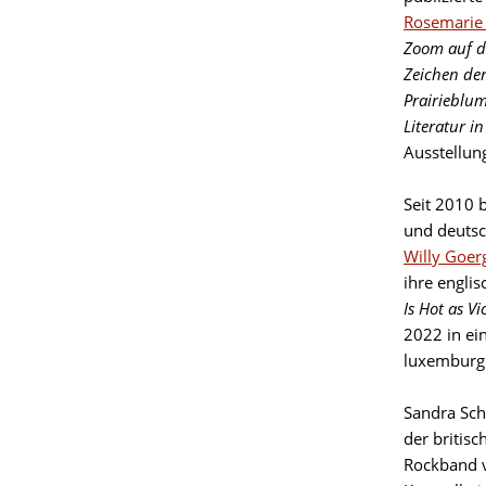
Rosemarie 
Zoom auf da
Zeichen de
Prairiebl
Literatur 
Ausstellun
Seit 2010 
und deutsc
Willy Goer
ihre engli
Is Hot as Vi
2022 in ei
luxemburgi
Sandra Sch
der britis
Rockband v