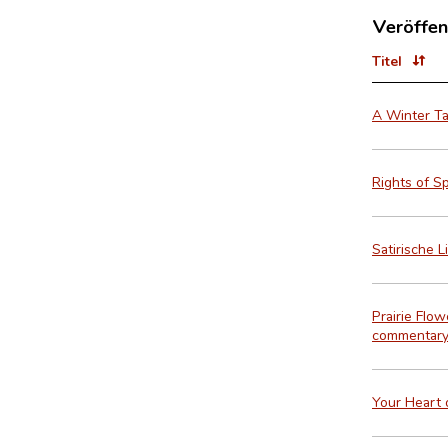
Veröffen
Titel
A Winter Ta
Rights of S
Satirische L
Prairie Flo
commentary 
Your Heart o