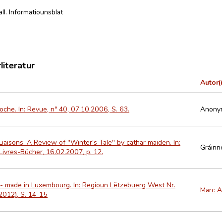
ll. Informatiounsblat
literatur
Autor(
che. In: Revue, nº 40, 07.10.2006, S. 63.
Anony
iaisons. A Review of "Winter's Tale" by cathar maiden. In:
Gráinn
Livres-Bücher, 16.02.2007, p. 12.
h - made in Luxembourg. In: Regioun Lëtzebuerg West Nr.
Marc A
2012), S. 14-15