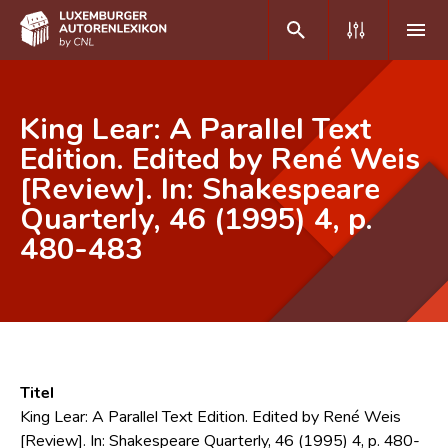
DE
FR
King Lear: A Parallel Text
Edition. Edited by René Weis
[Review]. In: Shakespeare
Home
Quarterly, 46 (1995) 4, p.
Autor(inn)en A-Z
480-483
Erweiterte Suche
Häufige Fragen und Antworten
CNL
Forschungsgruppe
Titel
King Lear: A Parallel Text Edition. Edited by René Weis
Kontakt
[Review]. In: Shakespeare Quarterly, 46 (1995) 4, p. 480-