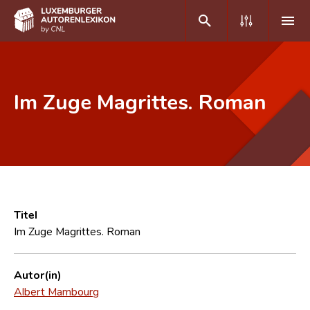
DE
FR
Im Zuge Magrittes. Roman
Home
Autor(inn)en A-Z
Erweiterte Suche
Häufige Fragen und Antworten
Titel
Im Zuge Magrittes. Roman
CNL
Forschungsgruppe
Autor(in)
Albert Mambourg
Kontakt