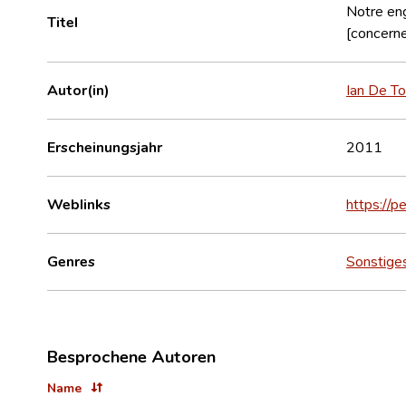
Notre eng
Titel
[concern
Autor(in)
Ian De Tof
Erscheinungsjahr
2011
Weblinks
https://p
Genres
Sonstige
Besprochene Autoren
Name