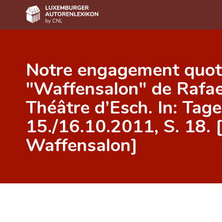
Home
Notre engagement quoti
Autor(inn)en A-Z
"Waffensalon" de Rafae
Erweiterte Suche
Théâtre d’Esch. In: Tage
Häufige Fragen und Antworten
15./16.10.2011, S. 18. 
CNL
Waffensalon]
Forschungsgruppe
Kontakt