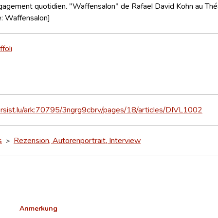
agement quotidien. "Waffensalon" de Rafael David Kohn au Théât
e: Waffensalon]
foli
ersist.lu/ark:70795/3ngrg9cbrv/pages/18/articles/DIVL1002
s
Rezension, Autorenportrait, Interview
>
Anmerkung