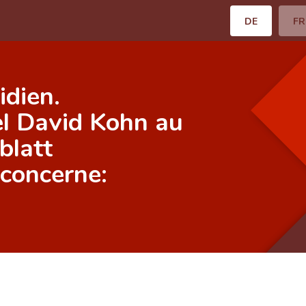
DE
FR
dien.
l David Kohn au
blatt
[concerne: