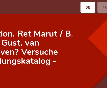
DE
FR
on. Ret Marut / B.
 Gust. van
aven? Versuche
lungskatalog -