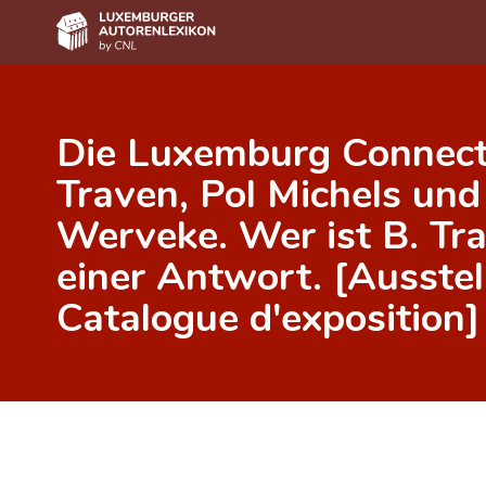
Home
Die Luxemburg Connecti
Autor(inn)en A-Z
Traven, Pol Michels und
Erweiterte Suche
Werveke. Wer ist B. Tr
Häufige Fragen und Antworten
einer Antwort. [Ausstel
CNL
Catalogue d'exposition]
Forschungsgruppe
Kontakt