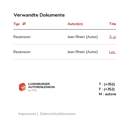
Verwandte Dokumente
Typ
Autor(in)
Tite
Rezension
Jean Rhein [Autor]
À un
Rezension
Jean Rhein [Autor]
Les 
T :
(+352)
F :
(+352)
M :
autore
Impressum
Datenschutzhinweise