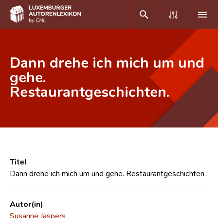
DE
FR
Dann drehe ich mich um und
gehe.
Restaurantgeschichten.
Home
Autor(inn)en A-Z
Erweiterte Suche
Häufige Fragen und Antworten
Titel
CNL
Dann drehe ich mich um und gehe. Restaurantgeschichten.
Forschungsgruppe
Autor(in)
Kontakt
Susanne Jaspers