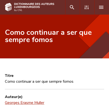
DE
FR
Como continuar a ser que
sempre fomos
Accueil
Auteur(e)s A-Z
Recherche avancée
Foire aux questions
Titre
Como continuar a ser que sempre fomos
CNL
Équipe scientifique
Auteur(e)
Georges Erasme Muller
Contact