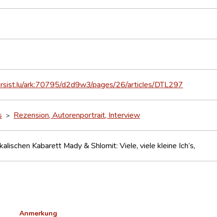
persist.lu/ark:70795/d2d9w3/pages/26/articles/DTL297
s
Rezension, Autorenportrait, Interview
>
alischen Kabarett Mady & Shlomit: Viele, viele kleine Ich‘s,
Anmerkung