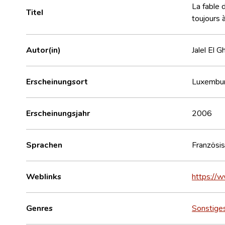
La fable 
Titel
toujours 
Autor(in)
Jalel El G
Erscheinungsort
Luxembu
Erscheinungsjahr
2006
Sprachen
Französi
Weblinks
https://w
Genres
Sonstige