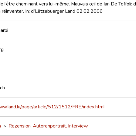
de l’être cheminant vers lui-même. Mauvais œil de Ian De Toffoli: 
à réinventer. In: d'Lëtzebuerger Land 02.02.2006
harbi
rg
sch
ww.land.lu/page/article/512/1512/FRE/index.html
s
Rezension, Autorenportrait, Interview
>