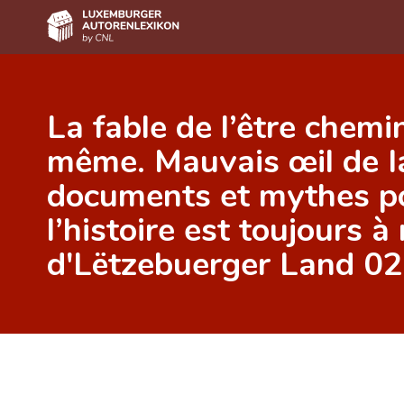
Home
La fable de l’être chemi
Autor(inn)en A-Z
même. Mauvais œil de Ia
Erweiterte Suche
documents et mythes po
Häufige Fragen und Antworten
l’histoire est toujours à 
CNL
d'Lëtzebuerger Land 0
Forschungsgruppe
Kontakt