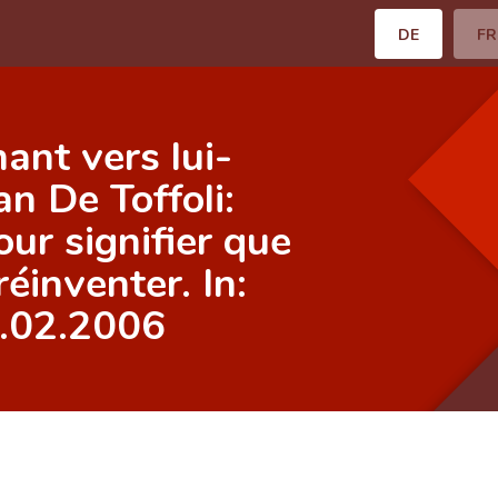
DE
FR
nant vers lui-
n De Toffoli:
ur signifier que
réinventer. In:
2.02.2006