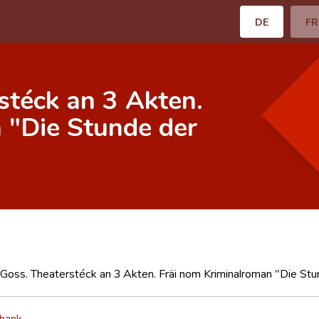
DE
FR
stéck an 3 Akten.
 "Die Stunde der
 Goss. Theaterstéck an 3 Akten. Fräi nom Kriminalroman "Die Stu
hank