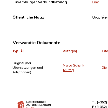
Luxemburger Verbundkatalog
Link
Öffentliche Notiz
Uropféier
Verwandte Dokumente
Typ
Autor(in)
Tite
Original (bei
Marco Schank
Übersetzungen und
Die
[Autor]
Adaptionen)
T :
(+352)
F :
(+352)