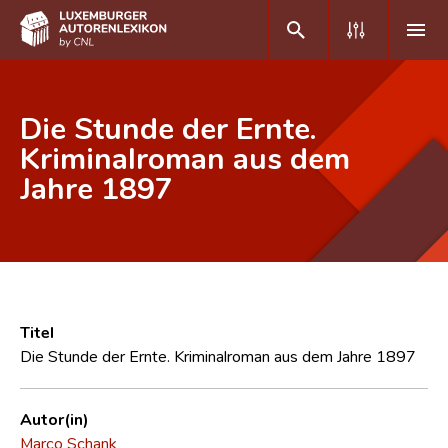
DE
FR
Die Stunde der Ernte.
Kriminalroman aus dem
Jahre 1897
Home
Autor(inn)en A-Z
Erweiterte Suche
Häufige Fragen und Antworten
Titel
CNL
Die Stunde der Ernte. Kriminalroman aus dem Jahre 1897
Forschungsgruppe
Autor(in)
Kontakt
Marco Schank