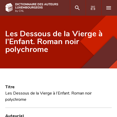
DE
FR
Les Dessous de la Vierge à
l’Enfant. Roman noir
polychrome
Accueil
Auteur(e)s A-Z
Recherche avancée
Foire aux questions
Titre
CNL
Les Dessous de la Vierge à l’Enfant. Roman noir
polychrome
Équipe scientifique
Contact
Auteur(e)