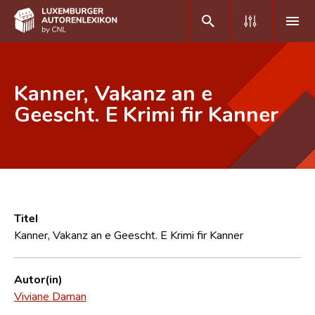
DE
FR
Kanner, Vakanz an e
Geescht. E Krimi fir Kanner
Home
Autor(inn)en A-Z
Erweiterte Suche
Häufige Fragen und Antworten
Titel
Kanner, Vakanz an e Geescht. E Krimi fir Kanner
CNL
Forschungsgruppe
Autor(in)
Viviane Daman
Kontakt