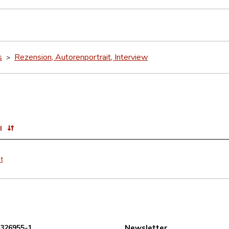
s
Rezension, Autorenportrait, Interview
>
l
t
 326955-1
Newsletter