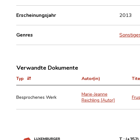
Erscheinungsjahr
2013
Genres
Sonstige
Verwandte Dokumente
Typ
Autor(in)
Tite
Marie-Jeanne
Besprochenes Werk
Frus
Reichling [Autor]
T :
(+352)