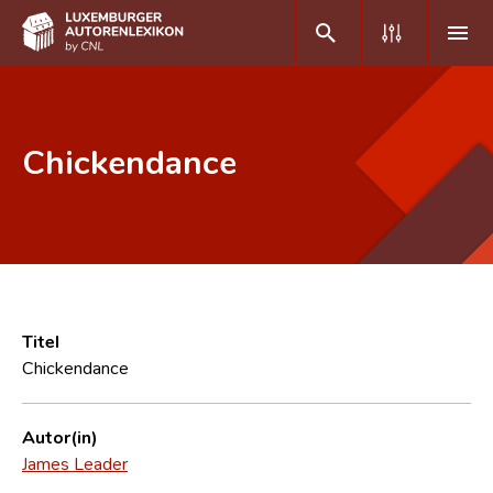
DE
FR
Chickendance
Home
Autor(inn)en A-Z
Erweiterte Suche
Häufige Fragen und Antworten
Titel
Chickendance
CNL
Forschungsgruppe
Autor(in)
James Leader
Kontakt