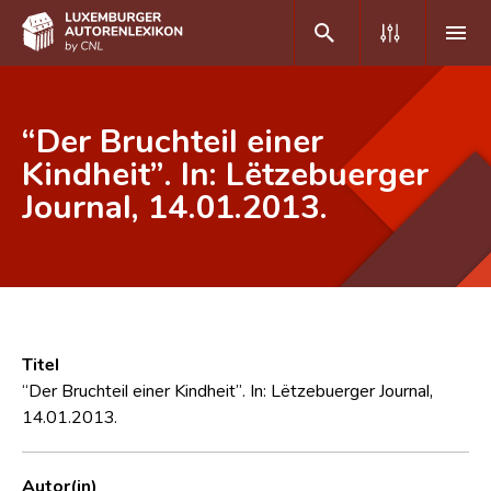
DE
FR
“Der Bruchteil einer
Kindheit”. In: Lëtzebuerger
Journal, 14.01.2013.
Home
Autor(inn)en A-Z
Erweiterte Suche
Häufige Fragen und Antworten
Titel
CNL
“Der Bruchteil einer Kindheit”. In: Lëtzebuerger Journal,
14.01.2013.
Forschungsgruppe
Kontakt
Autor(in)