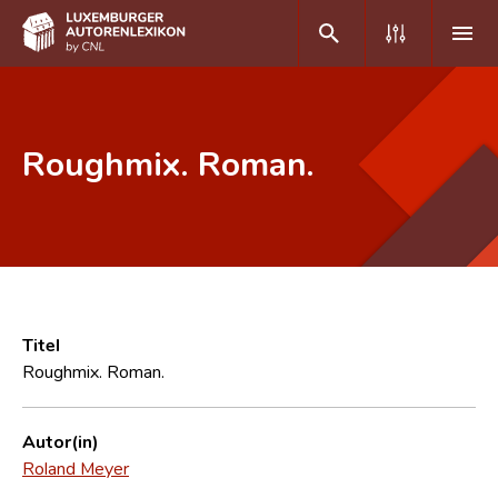
DE
FR
Roughmix. Roman.
Home
Autor(inn)en A-Z
Erweiterte Suche
Häufige Fragen und Antworten
Titel
Roughmix. Roman.
CNL
Forschungsgruppe
Autor(in)
Roland Meyer
Kontakt