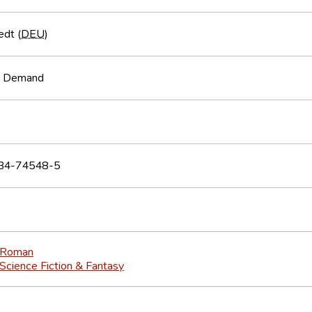
edt (
DEU
)
n Demand
34-74548-5
Roman
Science Fiction & Fantasy