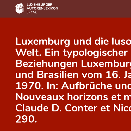
Home
Luxemburg und die luso
Autor(inn)en A-Z
Welt. Ein typologischer
Erweiterte Suche
Beziehungen Luxemburg
Häufige Fragen und Antworten
und Brasilien vom 16. J
CNL
1970. In: Aufbrüche un
Forschungsgruppe
Nouveaux horizons et mé
Kontakt
Claude D. Conter et Nic
290.