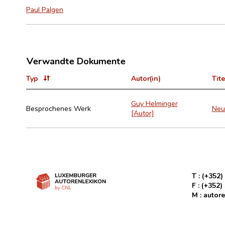
Paul Palgen
Verwandte Dokumente
Typ
Autor(in)
Tite
Guy Helminger
Besprochenes Werk
Neu
[Autor]
T :
(+352)
F :
(+352)
M :
autore