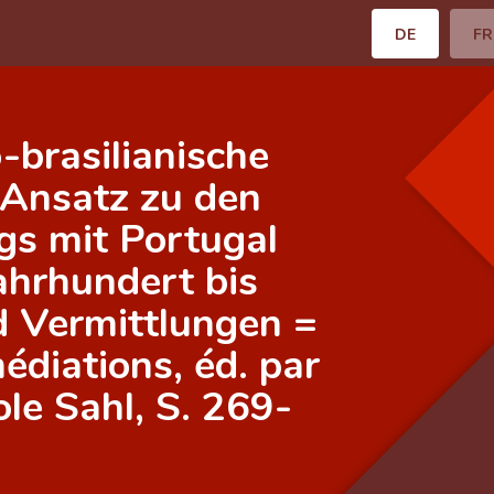
DE
FR
-brasilianische
 Ansatz zu den
s mit Portugal
ahrhundert bis
d Vermittlungen =
diations, éd. par
ole Sahl, S. 269-