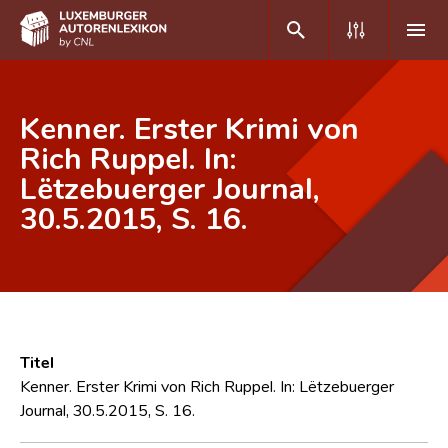
DE
FR
Kenner. Erster Krimi von
Rich Ruppel. In:
Lëtzebuerger Journal,
Home
30.5.2015, S. 16.
Autor(inn)en A-Z
Erweiterte Suche
Häufige Fragen und Antworten
CNL
Titel
Forschungsgruppe
Kenner. Erster Krimi von Rich Ruppel. In: Lëtzebuerger
Journal, 30.5.2015, S. 16.
Kontakt