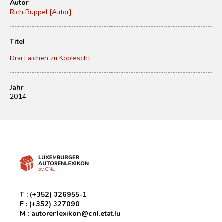
Autor
Rich Ruppel [Autor]
Titel
Dräi Läichen zu Koplescht
Jahr
2014
T :
(+352) 326955-1
F :
(+352) 327090
M :
autorenlexikon@cnl.etat.lu