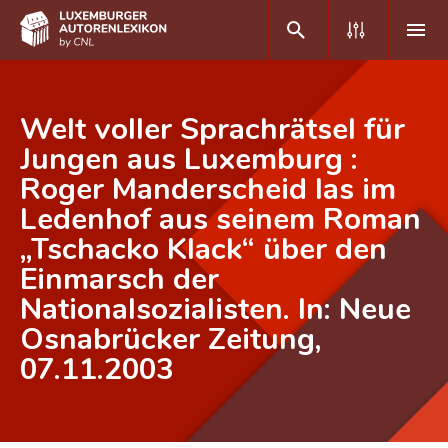
DE
FR
Welt voller Sprachrätsel für
Jungen aus Luxemburg :
Roger Manderscheid las im
Home
Ledenhof aus seinem Roman
Autor(inn)en A-Z
„Tschacko Klack“ über den
Erweiterte Suche
Einmarsch der
Nationalsozialisten. In: Neue
Häufige Fragen und Antworten
Osnabrücker Zeitung,
CNL
07.11.2003
Forschungsgruppe
Kontakt