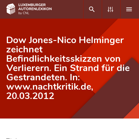
DE
FR
Dow Jones-Nico Helminger
zeichnet
Befindlichkeitsskizzen von
Home
Verlierern. Ein Strand für die
Autor(inn)en A-Z
Gestrandeten. In:
Erweiterte Suche
www.nachtkritik.de,
20.03.2012
Häufige Fragen und Antworten
CNL
Forschungsgruppe
Kontakt