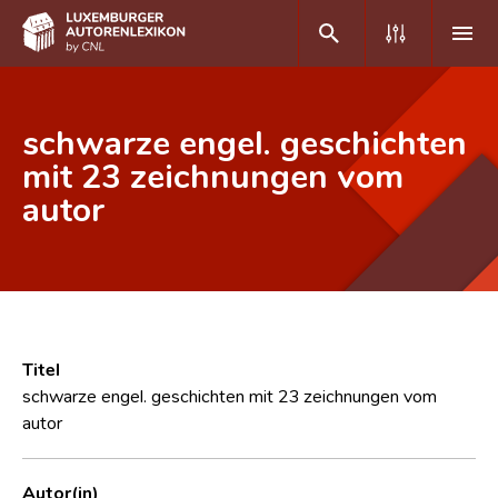
DE
FR
schwarze engel. geschichten
mit 23 zeichnungen vom
autor
Home
Autor(inn)en A-Z
Erweiterte Suche
Häufige Fragen und Antworten
Titel
CNL
schwarze engel. geschichten mit 23 zeichnungen vom
autor
Forschungsgruppe
Kontakt
Autor(in)