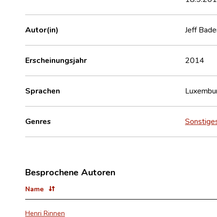
Autor(in)
Jeff Bade
Erscheinungsjahr
2014
Sprachen
Luxembur
Genres
Sonstige
Besprochene Autoren
Name
Henri Rinnen