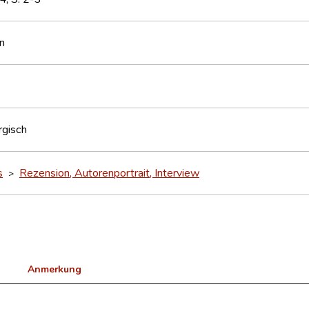
n
gisch
s
Rezension, Autorenportrait, Interview
>
Anmerkung