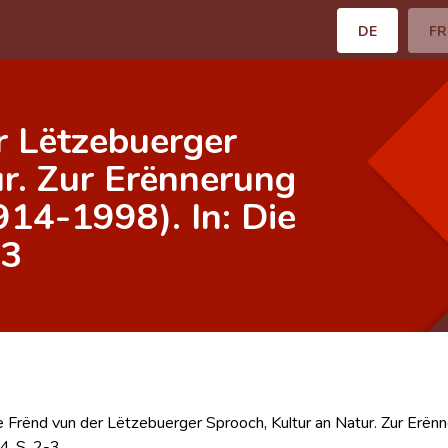
DE
FR
r Lëtzebuerger
ur. Zur Erënnerung
914-1998). In: Die
-3
 Frënd vun der Lëtzebuerger Sprooch, Kultur an Natur. Zur Erën
4, S. 2-3