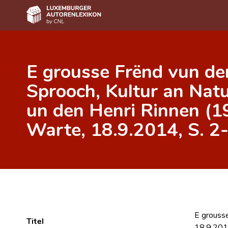
Home
E grousse Frënd vun de
Autor(inn)en A-Z
Sprooch, Kultur an Nat
Erweiterte Suche
un den Henri Rinnen (1
Häufige Fragen und Antworten
Warte, 18.9.2014, S. 2
CNL
Forschungsgruppe
Kontakt
E grousse
Titel
18.9.201