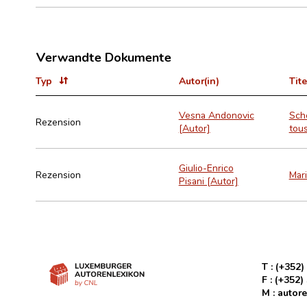
Verwandte Dokumente
Typ
Autor(in)
Tite
Vesna Andonovic
Sch
Rezension
[Autor]
tous
Giulio-Enrico
Rezension
Mar
Pisani [Autor]
T :
(+352)
F :
(+352)
M :
autore