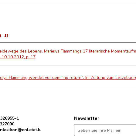
l
eidewege des Lebens. Marielys Flammangs 17 literarische Momentaufnah
 10.10.2012, p. 17
ielys Flammang wendet vor dem "no return". In: Zeitung vum Lëtzebuer
 326955-1
Newsletter
 327090
nlexikon@cnl.etat.lu