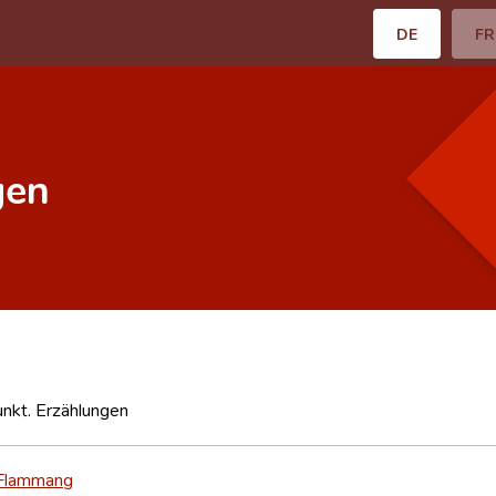
DE
FR
gen
kt. Erzählungen
 Flammang