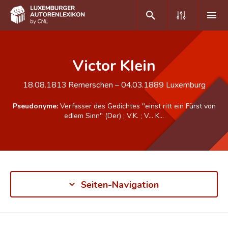
DE
FR
Victor Klein
18.08.1813
Remerschen
–
04.03.1889
Luxemburg
Home
Pseudonyme:
Verfasser des Gedichtes "einst ritt ein Fürst von
Autor(inn)en A-Z
edlem Sinn" (Der)
;
V.K.
;
V… K…
Erweiterte Suche
Häufige Fragen und Antworten
CNL
Seiten-Navigation
Forschungsgruppe
Kontakt