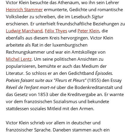
Victor Klein besuchte das Athenäum, wo ihn sein Lehrer
Biographie
Heinrich Stammer
ermunterte, Gedichte und romantische
Volkslieder zu schreiben, die im Lesebuch
Sigtur
erschienen. Er unterhielt freundschaftliche Beziehungen zu
Ludwig Marchand
,
Félix Thyes
und
Peter Klein
, die
ebenfalls aus diesem Kreis hervorgingen. Victor Klein
arbeitete als Rat in der luxemburgischen
Rechnungskammer und war ein Amtskollege von
Michel Lentz
. Um seine politischen Ansichten zu
popularisieren, bemühte er auch das Medium der
Literatur. So schloss er an den Gedichtband
Épisodes.
Poésies faisant suite aux "Fleurs et Pleurs"
(1855) den Essay
Réveil de l'enfant mort-né
über die Bodenkreditanstalt und
das Gesetz von 1853 über die Kreditvergabe an. Er warnte
vor dem französischen Sozialismus und bekundete
stattdessen soziales Mitleid mit den Armen.
Victor Klein schrieb vor allem in deutscher und
französischer Sprache. Daneben stammen auch ein