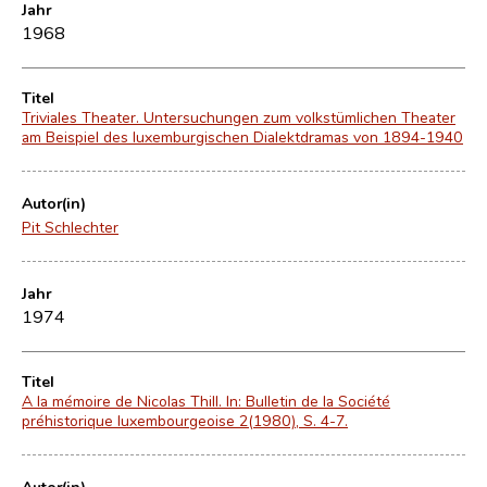
Jahr
1968
Titel
Triviales Theater. Untersuchungen zum volkstümlichen Theater
am Beispiel des luxemburgischen Dialektdramas von 1894-1940
Autor(in)
Pit Schlechter
Jahr
1974
Titel
A la mémoire de Nicolas Thill. In: Bulletin de la Société
préhistorique luxembourgeoise 2(1980), S. 4-7.
Autor(in)