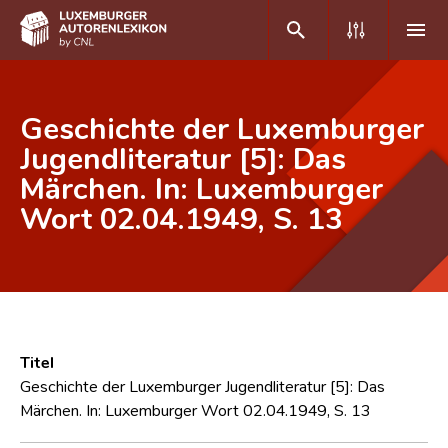
DE
FR
Geschichte der Luxemburger
Jugendliteratur [5]: Das
Märchen. In: Luxemburger
Home
Wort 02.04.1949, S. 13
Autor(inn)en A-Z
Erweiterte Suche
Häufige Fragen und Antworten
CNL
Titel
Forschungsgruppe
Geschichte der Luxemburger Jugendliteratur [5]: Das
Märchen. In: Luxemburger Wort 02.04.1949, S. 13
Kontakt