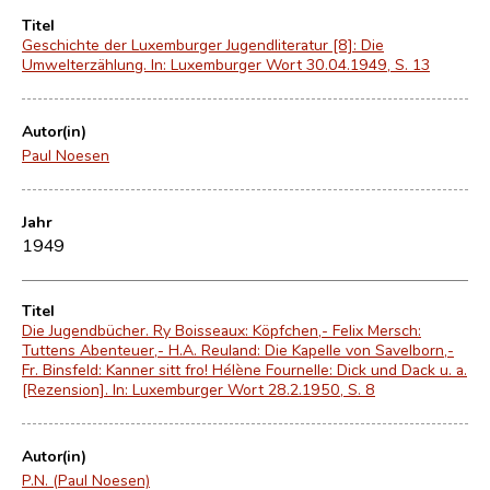
Titel
Geschichte der Luxemburger Jugendliteratur [8]: Die
Umwelterzählung. In: Luxemburger Wort 30.04.1949, S. 13
Autor(in)
Paul Noesen
Jahr
1949
Titel
Die Jugendbücher. Ry Boisseaux: Köpfchen,- Felix Mersch:
Tuttens Abenteuer,- H.A. Reuland: Die Kapelle von Savelborn,-
Fr. Binsfeld: Kanner sitt fro! Hélène Fournelle: Dick und Dack u. a.
[Rezension]. In: Luxemburger Wort 28.2.1950, S. 8
Autor(in)
P.N. (Paul Noesen)