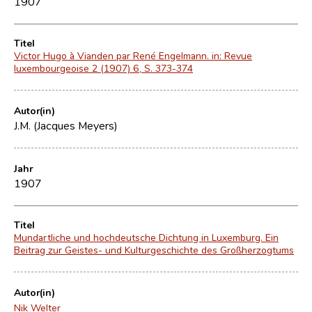
1907
Titel
Victor Hugo à Vianden par René Engelmann. in: Revue
luxembourgeoise 2 (1907) 6, S. 373-374
Autor(in)
J.M. (Jacques Meyers)
Jahr
1907
Titel
Mundartliche und hochdeutsche Dichtung in Luxemburg. Ein
Beitrag zur Geistes- und Kulturgeschichte des Großherzogtums
Autor(in)
Nik Welter