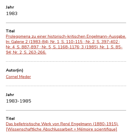
Jahr
1983
Titel
Prolegomena zu einer historisch-kritischen Engelmann-Ausgabe.
In: Galerie 2 (1983-84), Nr. 1, S. 110-115 ; Nr. 2, S. 397-402 ;
Nr. 4, S. 887-897 ; Nr. 5, S. 1168-1176; 3 (1985), Nr. 1, S. 85-
94; Nr. 2, S. 263-266.
Autor(in)
Cornel Meder
Jahr
1983-1985
Titel
Das belletristische Werk von René Engelmann (1880-1915).
[Wissenschaftliche Abschlussarbeit = Mémoire scientifique]