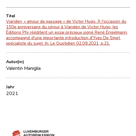
Titel
Vianden, « amour de passage » de Victor Hugo. À l'occasion du
150e anniversaire du séjour à Vianden de Victor Hugo, les
Éditions Phi rééditent un essai précieux signé René Engelmann,
accompagné d'une importante introduction d'Yves De Smet,
spécialiste du sujet. In: Le Quotidien 02.09.2021, p.21.
Autor(in)
Valentin Maniglia
Jahr
2021