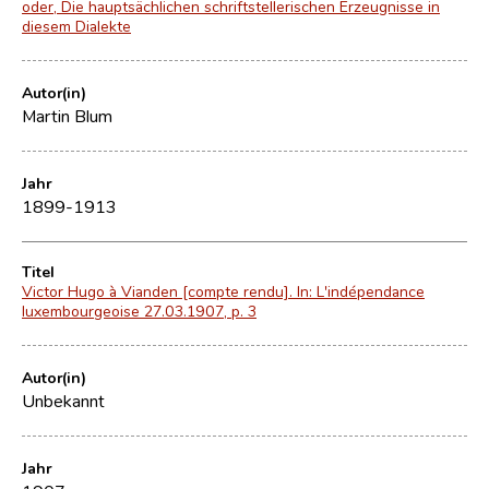
oder, Die hauptsächlichen schriftstellerischen Erzeugnisse in
diesem Dialekte
Autor(in)
Martin Blum
Jahr
1899-1913
Titel
Victor Hugo à Vianden [compte rendu]. In: L'indépendance
luxembourgeoise 27.03.1907, p. 3
Autor(in)
Unbekannt
Jahr