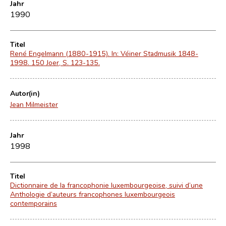
Jahr
1990
Titel
René Engelmann (1880-1915). In: Véiner Stadmusik 1848-
1998. 150 Joer, S. 123-135.
Autor(in)
Jean Milmeister
Jahr
1998
Titel
Dictionnaire de la francophonie luxembourgeoise, suivi d’une
Anthologie d’auteurs francophones luxembourgeois
contemporains