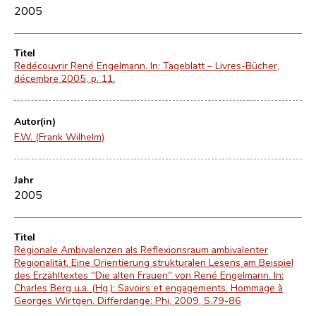
2005
Titel
Redécouvrir René Engelmann. In: Tageblatt – Livres-Bücher,
décembre 2005, p. 11.
Autor(in)
F.W. (Frank Wilhelm)
Jahr
2005
Titel
Regionale Ambivalenzen als Reflexionsraum ambivalenter
Regionalität. Eine Orientierung strukturalen Lesens am Beispiel
des Erzähltextes "Die alten Frauen" von René Engelmann. In:
Charles Berg u.a. (Hg.): Savoirs et engagements. Hommage à
Georges Wirtgen. Differdange: Phi, 2009, S.79-86