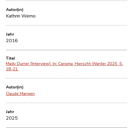
Autor(in)
Kathrin Werno
Jahr
2016
Titel
Mady Durrer [Interview]. In: Carisma, Hierscht-Wanter 2025, S.
18-21.
Autor(in)
Claude Mangen
Jahr
2025