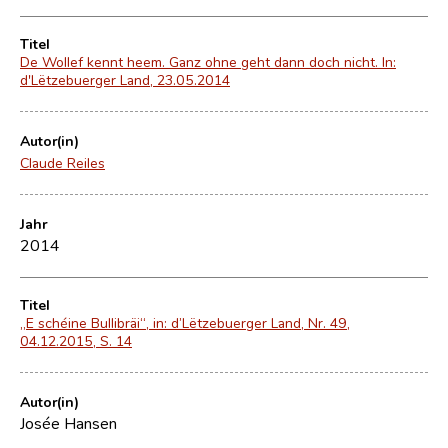
Titel
De Wollef kennt heem. Ganz ohne geht dann doch nicht. In:
d'Lëtzebuerger Land, 23.05.2014
Autor(in)
Claude Reiles
Jahr
2014
Titel
„E schéine Bullibräi“, in: d’Lëtzebuerger Land, Nr. 49,
04.12.2015, S. 14
Autor(in)
Josée Hansen