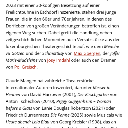
2023 mit einer 30-köpfigen Besetzung auf einer
Freilichtbühne in Eschdorf inszenierte, stehen drei junge
Frauen, die in den 60er und 70er Jahren, in denen das
Dorfleben von großen Veränderungen betroffen ist, einen
eigenen Weg suchen. Dabei greift die Handlung neben
zeitgeschichtlichen Momenten auch Versatzstücke aus der
luxemburgischen Theatergeschichte auf, wie dem
Médche
vu Götzen
und der
Schmattlisy
von
Max Goergen
, der
Joffer
Marie-Madeleine
von
Josy Imdahl
oder auch den Dramen
von
Pol Greisch
.
Claude Mangen hat zahlreiche Theaterstücke
internationaler Autoren inszeniert, darunter
Messer in
Hennen
von David Harrower (2001),
Der Kirschgarten
von
Anton Tschechow (2010),
Peggy Guggenheim – Woman
before a Glass
von Lanie Douglas Robertson (2021) oder
Friedrich Dürrenmatts
Die Panne
(2025) sowie Musicals wie
Heute abend: Lola Blau
von Georg Kreisler (1998), das an