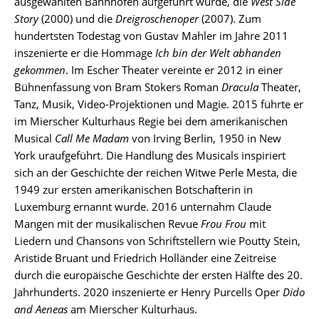
ausgewählten Bahnhöfen aufgeführt wurde, die
West Side
Story
(2000) und die
Dreigroschenoper
(2007). Zum
hundertsten Todestag von Gustav Mahler im Jahre 2011
inszenierte er die Hommage
Ich bin der Welt abhanden
gekommen
. Im Escher Theater vereinte er 2012 in einer
Bühnenfassung von Bram Stokers Roman
Dracula
Theater,
Tanz, Musik, Video-Projektionen und Magie. 2015 führte er
im Mierscher Kulturhaus Regie bei dem amerikanischen
Musical
Call Me Madam
von Irving Berlin, 1950 in New
York uraufgeführt. Die Handlung des Musicals inspiriert
sich an der Geschichte der reichen Witwe Perle Mesta, die
1949 zur ersten amerikanischen Botschafterin in
Luxemburg ernannt wurde. 2016 unternahm Claude
Mangen mit der musikalischen Revue
Frou Frou
mit
Liedern und Chansons von Schriftstellern wie Poutty Stein,
Aristide Bruant und Friedrich Holländer eine Zeitreise
durch die europäische Geschichte der ersten Hälfte des 20.
Jahrhunderts. 2020 inszenierte er Henry Purcells Oper
Dido
and Aeneas
am Mierscher Kulturhaus.