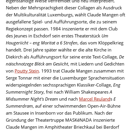
eigenständige Weise verfremdet und neu interpretiert.
Neben der Mehrsprachigkeit dieser Collagen als Ausdruck
der Multikulturalität Luxemburgs, wählt Claude Mangen oft
ausgefallene Spiel- und Aufführungsorte, die zu seinem
Regiekonzept passen. 1984 inszenierte er mit dem Club
des Jeunes in Eschdorf sein erstes Theaterstück
Um
Hougeriicht – eng Moritat a 6 Strofen
, das vom Klöppelkrieg
handelt. Drei Jahre später wählte er die alte Kirche in
Diekirch als Aufführungsort für seine erste Text-Collage,
De
näischnotzege Bléck am Gesiicht
, mit Liedern und Gedichten
von
Poutty Stein
. 1993 trat Claude Mangen zusammen mit
Serge Tonnar mit einer die Luxemburger Sprachensituation
widerspiegelnden sechssprachigen Klassiker-Collage,
Eng
Summernight Story
, frei nach William Shakespeares
A
Midsummer Night's Dream
und nach
Marcel Reuland
s
E
Summerdram
, auf einer schwimmenden Open-Air-Bühne
am Stausee in Insenborn vor das Publikum. Nach der
Gründung der Theatertruppe MASKéNADA inszenierte
Claude Mangen im Amphitheater Briechkaul bei Berdorf