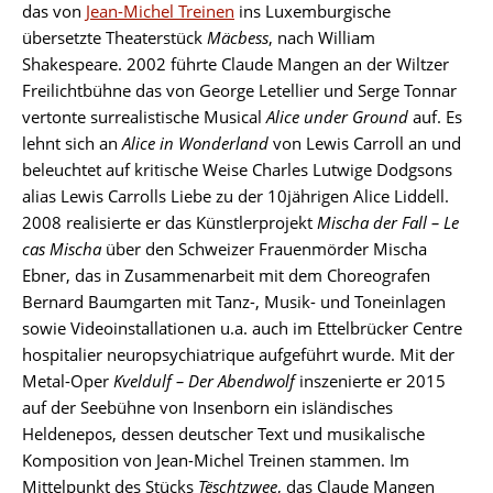
das von
Jean-Michel Treinen
ins Luxemburgische
übersetzte Theaterstück
Mäcbess
, nach William
Shakespeare. 2002 führte Claude Mangen an der Wiltzer
Freilichtbühne das von George Letellier und Serge Tonnar
vertonte surrealistische Musical
Alice under Ground
auf. Es
lehnt sich an
Alice in Wonderland
von Lewis Carroll an und
beleuchtet auf kritische Weise Charles Lutwige Dodgsons
alias Lewis Carrolls Liebe zu der 10jährigen Alice Liddell.
2008 realisierte er das Künstlerprojekt
Mischa der Fall – Le
cas Mischa
über den Schweizer Frauenmörder Mischa
Ebner, das in Zusammenarbeit mit dem Choreografen
Bernard Baumgarten mit Tanz-, Musik- und Toneinlagen
sowie Videoinstallationen u.a. auch im Ettelbrücker Centre
hospitalier neuropsychiatrique aufgeführt wurde. Mit der
Metal-Oper
Kveldulf – Der Abendwolf
inszenierte er 2015
auf der Seebühne von Insenborn ein isländisches
Heldenepos, dessen deutscher Text und musikalische
Komposition von Jean-Michel Treinen stammen. Im
Mittelpunkt des Stücks
Tëschtzwee
, das Claude Mangen