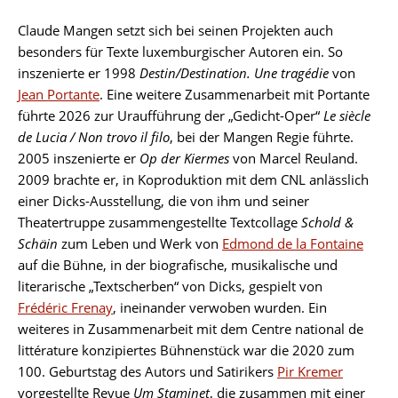
Claude Mangen setzt sich bei seinen Projekten auch
besonders für Texte luxemburgischer Autoren ein. So
inszenierte er 1998
Destin/Destination. Une tragédie
von
Jean Portante
. Eine weitere Zusammenarbeit mit Portante
führte 2026 zur Uraufführung der „Gedicht-Oper“
Le siècle
de Lucia / Non trovo il filo
, bei der Mangen Regie führte.
2005 inszenierte er
Op der Kiermes
von Marcel Reuland.
2009 brachte er, in Koproduktion mit dem CNL anlässlich
einer Dicks-Ausstellung, die von ihm und seiner
Theatertruppe zusammengestellte Textcollage
Schold &
Schäin
zum Leben und Werk von
Edmond de la Fontaine
auf die Bühne, in der biografische, musikalische und
literarische „Textscherben“ von Dicks, gespielt von
Frédéric Frenay
, ineinander verwoben wurden. Ein
weiteres in Zusammenarbeit mit dem Centre national de
littérature konzipiertes Bühnenstück war die 2020 zum
100. Geburtstag des Autors und Satirikers
Pir Kremer
vorgestellte Revue
Um Staminet
, die zusammen mit einer