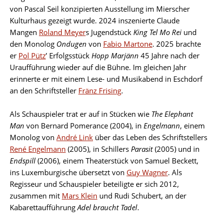
von Pascal Seil konzipierten Ausstellung im Mierscher
Kulturhaus gezeigt wurde. 2024 inszenierte Claude
Mangen
Roland Meyer
s Jugendstück
King Tel Mo Rei
und
den Monolog
Ondugen
von
Fabio Martone
. 2025 brachte
er
Pol Pütz
’ Erfolgsstück
Hopp Marjänn
45 Jahre nach der
Uraufführung wieder auf die Bühne. Im gleichen Jahr
erinnerte er mit einem Lese- und Musikabend in Eschdorf
an den Schriftsteller
Fränz Frising
.
Als Schauspieler trat er auf in Stücken wie
The Elephant
Man
von Bernard Pomerance (2004), in
Engelmann
, einem
Monolog von
André Link
über das Leben des Schriftstellers
René Engelmann
(2005), in Schillers
Parasit
(2005) und in
Endspill
(2006), einem Theaterstück von Samuel Beckett,
ins Luxemburgische übersetzt von
Guy Wagner
. Als
Regisseur und Schauspieler beteiligte er sich 2012,
zusammen mit
Mars Klein
und Rudi Schubert, an der
Kabarettaufführung
Adel braucht Tadel
.