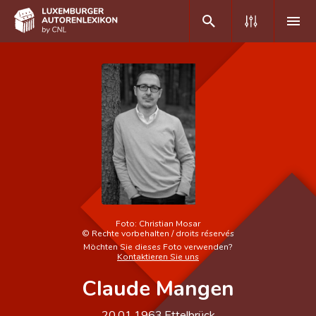
DE
FR
Home
Autor(inn)en A-Z
Erweiterte Suche
Häufige Fragen und Antworten
Foto:
Christian Mosar
©
Rechte vorbehalten / droits réservés
CNL
Möchten Sie dieses Foto verwenden?
Kontaktieren Sie uns
Forschungsgruppe
Claude Mangen
Kontakt
20.01.1963
Ettelbrück